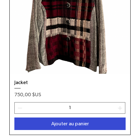
Jacket
Prix
750,00 $US
Ajouter au panier