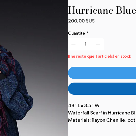
Hurricane Blue
Prix
200,00 $US
Quantité
*
Il ne reste que 1 article(s) en stock
48” L x 3.5” W
Waterfall Scarf in Hurricane 
Materials: Rayon Chenille, co