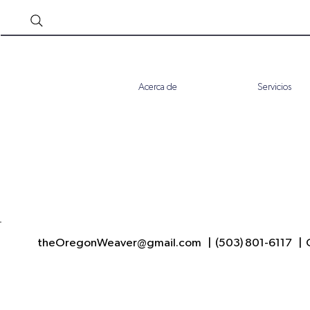
Acerca de
Servicios
theOregonWeaver@gmail.com
|
(503) 801-6117
| C