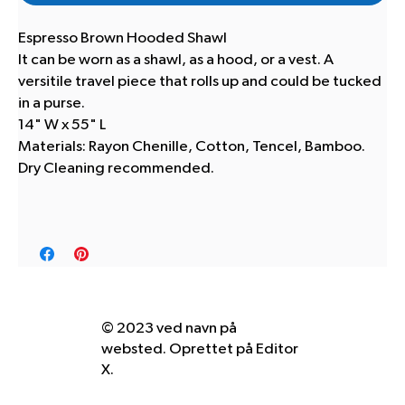
Espresso Brown Hooded Shawl
It can be worn as a shawl, as a hood, or a vest. A
versitile travel piece that rolls up and could be tucked
in a purse.
14" W x 55" L
Materials: Rayon Chenille, Cotton, Tencel, Bamboo.
Dry Cleaning recommended.
© 2023 ved navn på
websted. Oprettet på
Editor
X.