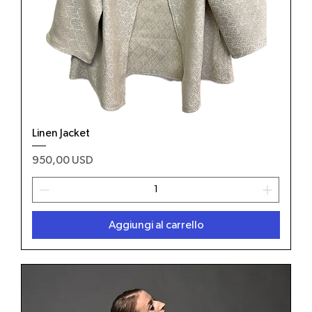
Linen Jacket
Prezzo
950,00 USD
Aggiungi al carrello