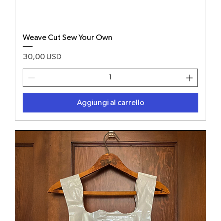
Weave Cut Sew Your Own
Prezzo
30,00 USD
Aggiungi al carrello