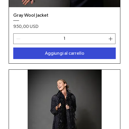
Gray Wool Jacket
Prezzo
950,00 USD
Aggiungi al carrello