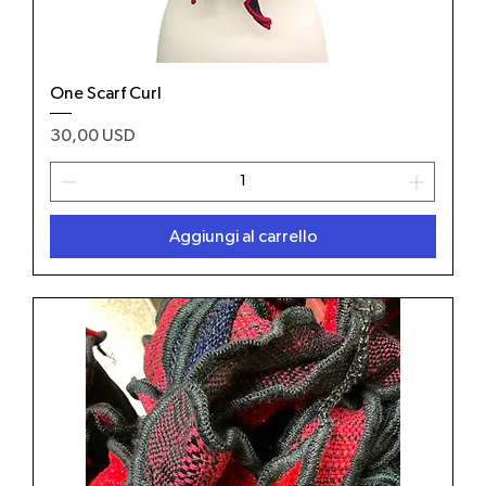
One Scarf Curl
Prezzo
30,00 USD
Aggiungi al carrello