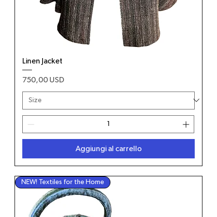
Linen Jacket
Prezzo
750,00 USD
Aggiungi al carrello
NEW! Textiles for the Home