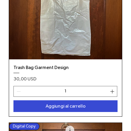
Trash Bag Garment Design
Prezzo
30,00 USD
Aggiungi al carrello
Digital Copy