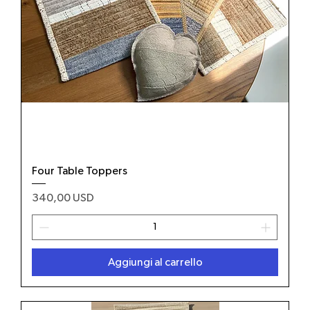
Four Table Toppers
Prezzo
340,00 USD
Aggiungi al carrello