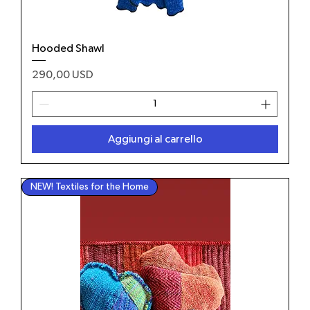
Hooded Shawl
Prezzo
290,00 USD
Aggiungi al carrello
NEW! Textiles for the Home