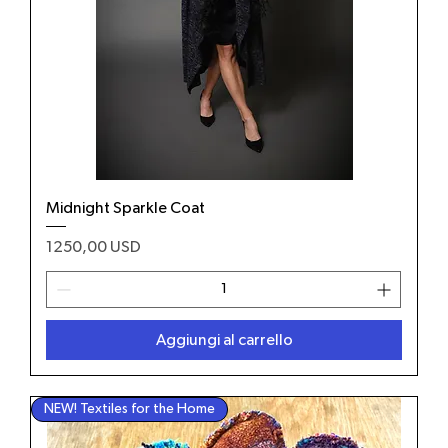
Midnight Sparkle Coat
Prezzo
1250,00 USD
Aggiungi al carrello
NEW! Textiles for the Home