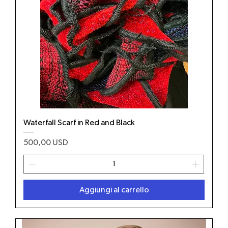
Waterfall Scarf in Red and Black
Prezzo
500,00 USD
Aggiungi al carrello